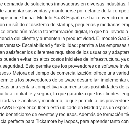
nte demanda de soluciones innovadoras en diversas industrias. P
n de aumentar sus ventas y mantenerse por delante de la compe
perience Iberia. Modelo SaaS España se ha convertido en un c
 con un sólido ecosistema de startups, pequeñas y medianas e
lerado aún más la transformación digital, lo que ha llevado a
iencia del cliente y aumenten la productividad. El modelo Saa
 ventas:• Escalabilidad y flexibilidad: permite a las empresas
 satisfacer los diferentes requisitos de los usuarios y adapta
pueden evitar los altos costos iniciales de infraestructura, ya
 la seguridad. Esto permite que los proveedores de software inv
esos.• Mejora del tiempo de comercialización: ofrece una varie
permite a los proveedores de software desarrollar, implementar 
esas una ventaja competitiva y aumenta sus posibilidades de c
ructura confiable y segura, lo que garantiza que los clientes t
adas de análisis y monitoreo, lo que permite a los proveedore
a AWS Experience Iberia está ubicado en Madrid y es un espacio
e beneficiarse de eventos y recursos. Además de formación téc
cia perfecta para Tickamore by Iacpos, para aprender tanto con