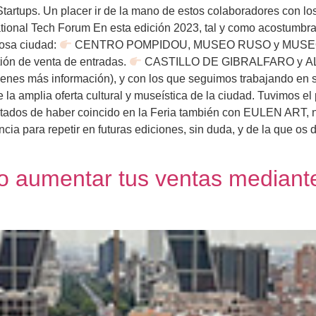
Startups. Un placer ir de la mano de estos colaboradores con l
national Tech Forum En esta edición 2023, tal y como acostumb
losa ciudad:
CENTRO POMPIDOU, MUSEO RUSO y MUSEO 
tión de venta de entradas.
CASTILLO DE GIBRALFARO y ALC
 tienes más información), y con los que seguimos trabajando e
la amplia oferta cultural y museística de la ciudad. Tuvimos e
ntados de haber coincido en la Feria también con EULEN ART, 
ia para repetir en futuras ediciones, sin duda, y de la que os
o aumentar tus ventas mediant