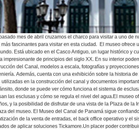
sado mes de abril cruzamos el charco para visitar a uno de nu
ás fascinantes para visitar en esta ciudad. El museo ofrece un
mundo. Está ubicado en el Casco Antiguo, un lugar histórico y c
 impresionante de principios del siglo XX. En su interior podem
trucción del Canal, modelos a escala, fotografías y proyeccione
niería. Además, cuenta con una exhibición sobre la historia de
tilizadas en la construcción del canal y documentos importante
ánsito, donde se puede ver cómo funciona el sistema de esclus
an las esclusas y cómo se regula el nivel del agua.El museo ofr
ños, y la posibilidad de disfrutar de una vista de la Plaza de la
aza del museo. El Museo del Canal de Panamá sigue confiando
ación de la venta de entradas, el back office operativo y el si
s de aplicar soluciones Tickamore.Un placer poder contribuir a