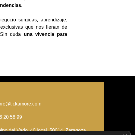
tendencias
.
gocio surgidas, aprendizaje,
s exclusivas que nos llenan de
. Sin duda
una vivencia para
ore@tickamore.com
6 20 58 99
ino del Vado, 40 local, 50014, Zaragoza
Cerra