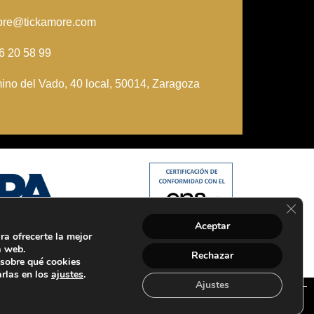
ore@tickamore.com
6 20 58 99
ino del Vado, 40 local, 50014, Zaragoza
Cerra
Aceptar
ra ofrecerte la mejor
a web.
Rechazar
sobre qué cookies
arlas en los
ajustes
.
Ajustes