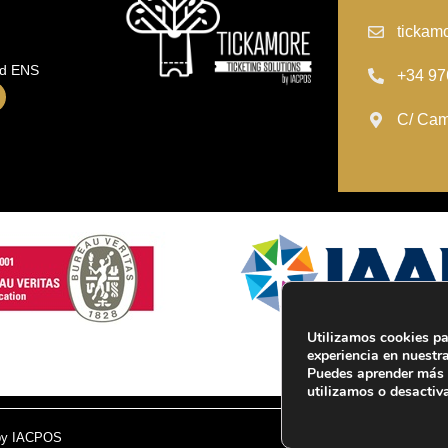
tickam
ad ENS
+34 97
C/ Cam
Utilizamos cookies pa
experiencia en nuestr
Puedes aprender más 
utilizamos o desactiv
 by IACPOS