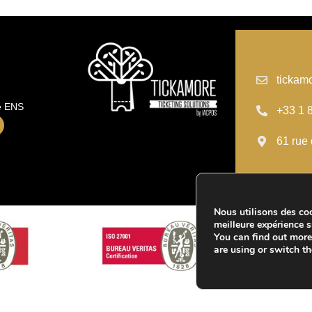
tickam
té ENS
+33 1 
61 rue 
Nous utilisons des coo
meilleure expérience su
You can find out mor
are using or switch t