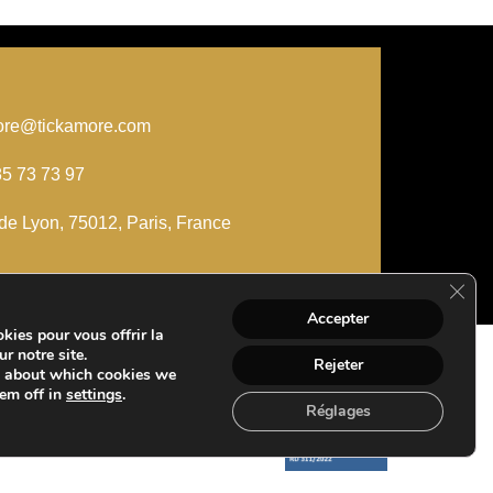
ore@tickamore.com
85 73 73 97
de Lyon, 75012, Paris, France
Ferme
Accepter
kies pour vous offrir la
r notre site.
Rejeter
e about which cookies we
hem off in
settings
.
Réglages