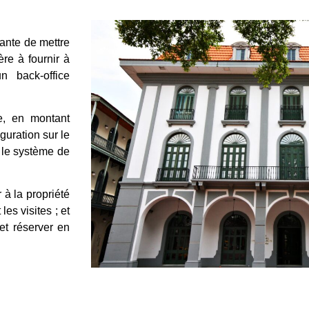
ante de mettre
re à fournir à
un back-office
e, en montant
guration sur le
r le système de
 à la propriété
es visites ; et
 et réserver en