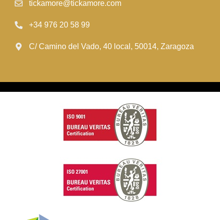
tickamore@tickamore.com
+34 976 20 58 99
C/ Camino del Vado, 40 local, 50014, Zaragoza